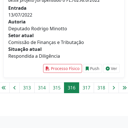
deste projeto foi apensado o PL./0298.0/2022
Entrada
13/07/2022
Autoria
Deputado Rodrigo Minotto
Setor atual
Comissão de Finanças e Tributação
Situação atual
Respondida a Diligência
Processo Físico
Push
Ver
313
314
315
316
317
318