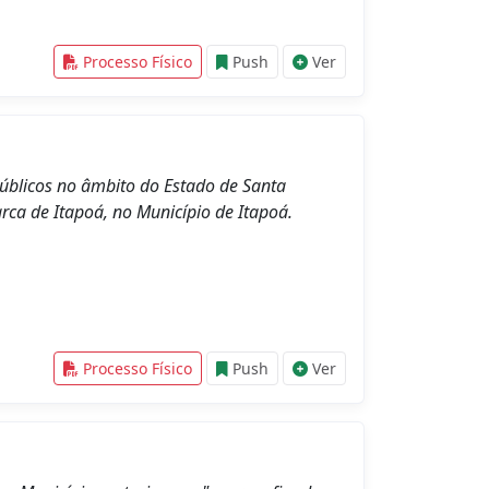
Processo Físico
Push
Ver
públicos no âmbito do Estado de Santa
rca de Itapoá, no Município de Itapoá.
Processo Físico
Push
Ver