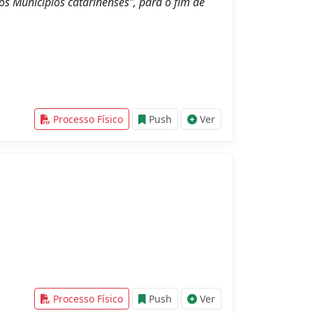
s Municípios catarinenses", para o fim de
Processo Físico
Push
Ver
Processo Físico
Push
Ver