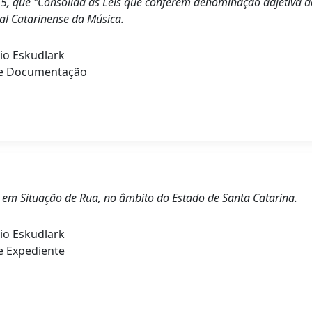
15, que "Consolida as Leis que conferem denominação adjetiva ao
al Catarinense da Música.
io Eskudlark
de Documentação
 em Situação de Rua, no âmbito do Estado de Santa Catarina.
io Eskudlark
e Expediente