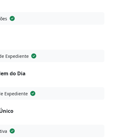
sões
de Expediente
dem do Dia
de Expediente
Único
tiva