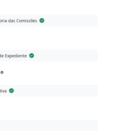
ria das Comissões
de Expediente
no
tiva