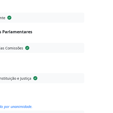
nte
 Parlamentares
das Comissões
stituição e Justiça
ado por unanimidade.