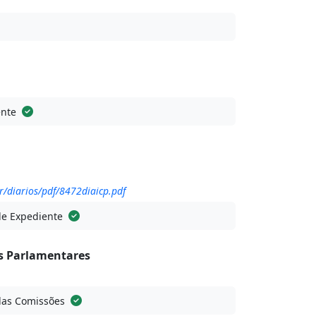
ente
r/diarios/pdf/8472diaicp.pdf
de Expediente
 Parlamentares
das Comissões