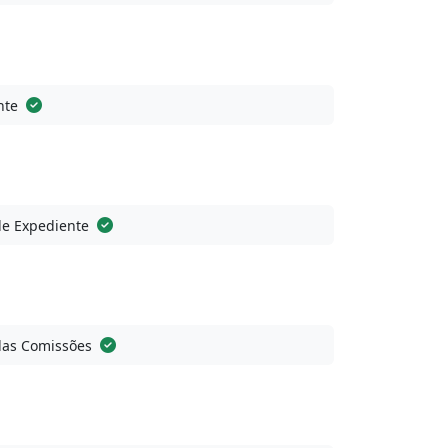
nte
de Expediente
das Comissões