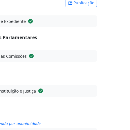
Publicação
de Expediente
 Parlamentares
das Comissões
stituição e Justiça
ovado por unanimidade