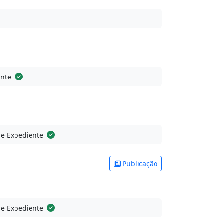
ente
de Expediente
Publicação
de Expediente