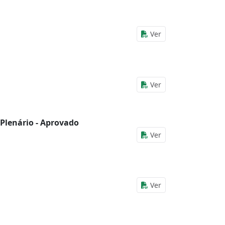
Ver
Ver
 Plenário - Aprovado
Ver
Ver