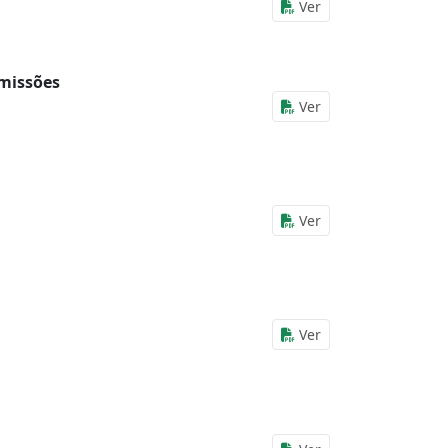
Ver
omissões
Ver
Ver
Ver