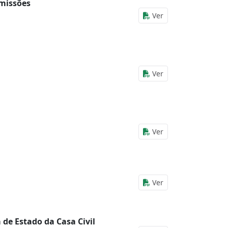
omissões
Ver
Ver
Ver
Ver
 de Estado da Casa Civil