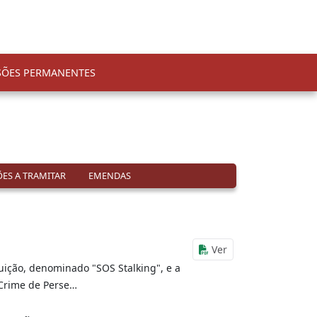
SÕES PERMANENTES
ES A TRAMITAR
EMENDAS
Ver
uição, denominado "SOS Stalking", e a
Crime de Perse…