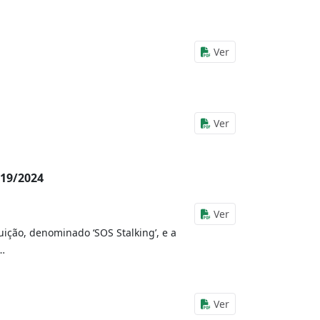
Ver
Ver
19/2024
Ver
ição, denominado ‘SOS Stalking’, e a
…
Ver