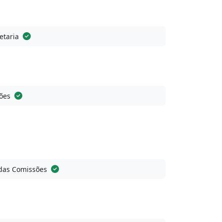
etaria
ões
das Comissões