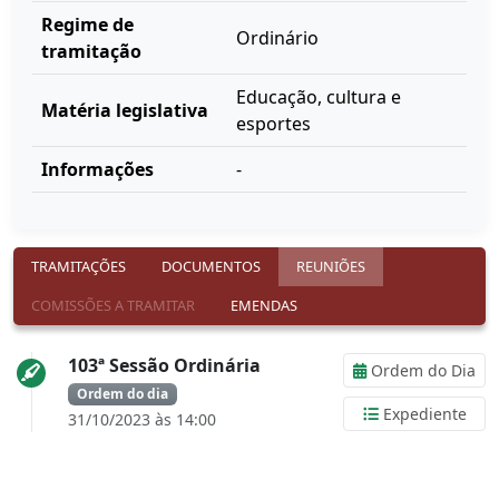
Regime de
Ordinário
tramitação
Educação, cultura e
Matéria legislativa
esportes
Informações
-
TRAMITAÇÕES
DOCUMENTOS
REUNIÕES
COMISSÕES A TRAMITAR
EMENDAS
103ª Sessão Ordinária
Ordem do Dia
Ordem do dia
Expediente
31/10/2023 às 14:00