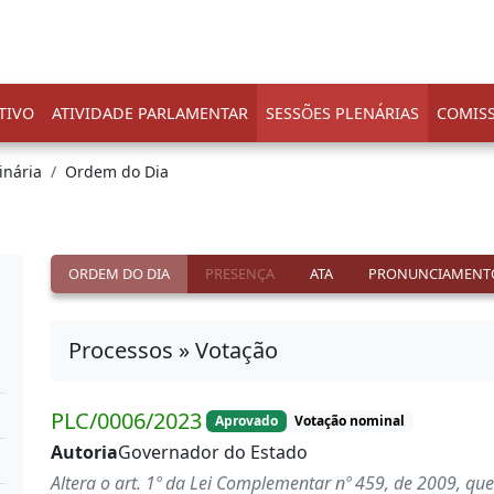
TIVO
ATIVIDADE PARLAMENTAR
SESSÕES PLENÁRIAS
COMIS
inária
Ordem do Dia
ORDEM DO DIA
PRESENÇA
ATA
PRONUNCIAMENT
Processos » Votação
PLC/0006/2023
Aprovado
Votação nominal
Autoria
Governador do Estado
Altera o art. 1º da Lei Complementar nº 459, de 2009, que