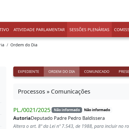
TIVO
ATIVIDADE PARLAMENTAR
SESSÕES PLENÁRIAS
COMIS
ria
Ordem do Dia
EXPEDIENTE
ORDEM DO DIA
COMUNICADO
PRES
Processos » Comunicações
PL./0021/2025
Não informado
Não informado
Autoria
Deputado Padre Pedro Baldissera
Altera o art. 8º da Lei nº 7.543, de 1988, para incluir no