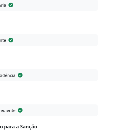
ria
nte
sidência
pediente
o para a Sanção