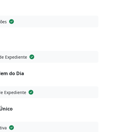
sões
de Expediente
dem do Dia
de Expediente
Único
tiva