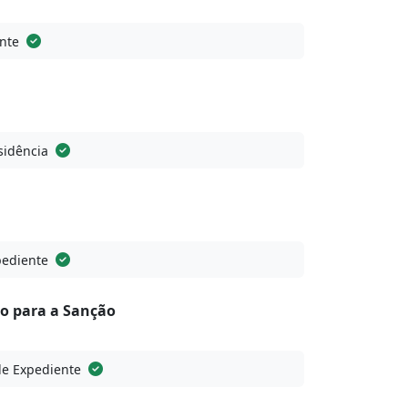
nte
sidência
pediente
o para a Sanção
de Expediente