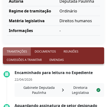
Autoria
Deputada Paulinha
Regime de tramitação
Ordinário
Matéria legislativa
Direitos humanos
Informações
-
TRAMITAÇÕES
DOCUMENTOS
REUNIÕES
COMISSÕES A TRAMITAR
EMENDAS
Encaminhado para leitura no Expediente
22/04/2026
Gabinete Deputada
Diretoria
Paulinha
Legislativa
Aguardando assinatura de setor designado