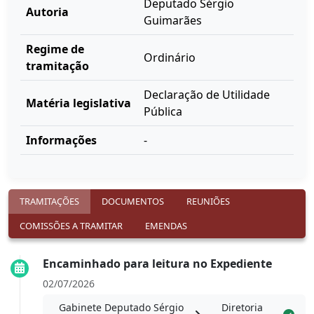
Deputado Sérgio
Autoria
Guimarães
Regime de
Ordinário
tramitação
Declaração de Utilidade
Matéria legislativa
Pública
Informações
-
TRAMITAÇÕES
DOCUMENTOS
REUNIÕES
COMISSÕES A TRAMITAR
EMENDAS
Encaminhado para leitura no Expediente
02/07/2026
Gabinete Deputado Sérgio
Diretoria