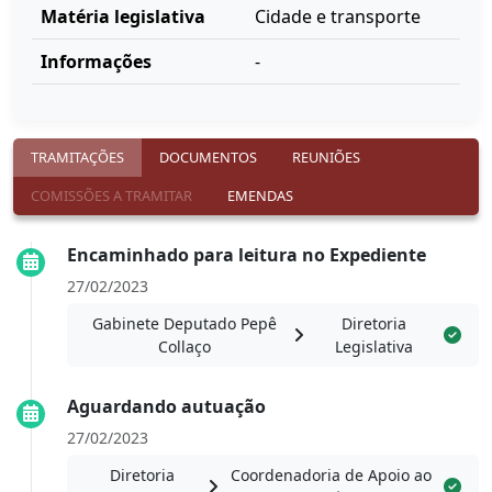
Matéria legislativa
Cidade e transporte
Informações
-
TRAMITAÇÕES
DOCUMENTOS
REUNIÕES
COMISSÕES A TRAMITAR
EMENDAS
Encaminhado para leitura no Expediente
27/02/2023
Gabinete Deputado Pepê
Diretoria
Collaço
Legislativa
Aguardando autuação
27/02/2023
Diretoria
Coordenadoria de Apoio ao