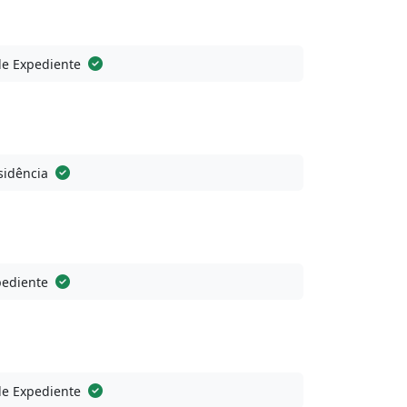
de Expediente
sidência
pediente
de Expediente