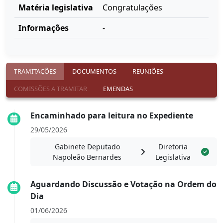
Matéria legislativa
Congratulações
Informações
-
TRAMITAÇÕES
DOCUMENTOS
REUNIÕES
COMISSÕES A TRAMITAR
EMENDAS
Encaminhado para leitura no Expediente
29/05/2026
Gabinete Deputado
Diretoria
Napoleão Bernardes
Legislativa
Aguardando Discussão e Votação na Ordem do
Dia
01/06/2026