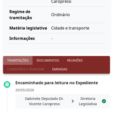
Caropreso
Regime de
Ordinário
tramitação
Matéria legislativa
Cidade e transporte
Informações
-
TRAMITAÇÕES
DOCUMENTOS
REUNIÕES
COMISSÕES A TRAMITAR
EMENDAS
Encaminhado para leitura no Expediente
20/05/2026
Gabinete Deputado Dr.
Diretoria
Vicente Caropreso
Legislativa