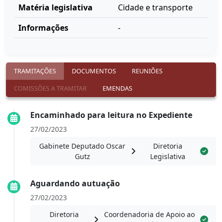
Matéria legislativa
Cidade e transporte
Informações
-
TRAMITAÇÕES
DOCUMENTOS
REUNIÕES
COMISSÕES A TRAMITAR
EMENDAS
Encaminhado para leitura no Expediente
27/02/2023
Gabinete Deputado Oscar
Diretoria
Gutz
Legislativa
Aguardando autuação
27/02/2023
Diretoria
Coordenadoria de Apoio ao