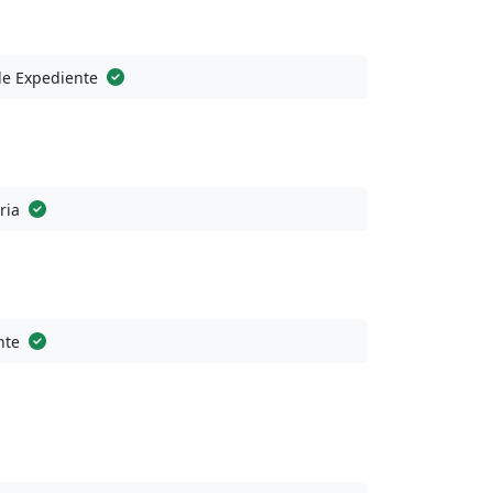
de Expediente
ria
nte