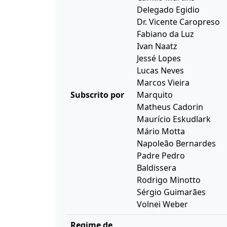
Delegado Egidio
Dr. Vicente Caropreso
Fabiano da Luz
Ivan Naatz
Jessé Lopes
Lucas Neves
Marcos Vieira
Subscrito por
Marquito
Matheus Cadorin
Maurício Eskudlark
Mário Motta
Napoleão Bernardes
Padre Pedro
Baldissera
Rodrigo Minotto
Sérgio Guimarães
Volnei Weber
Regime de