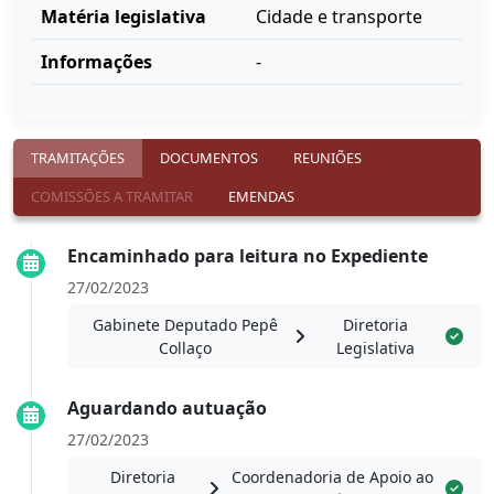
Matéria legislativa
Cidade e transporte
Informações
-
TRAMITAÇÕES
DOCUMENTOS
REUNIÕES
COMISSÕES A TRAMITAR
EMENDAS
Encaminhado para leitura no Expediente
27/02/2023
Gabinete Deputado Pepê
Diretoria
Collaço
Legislativa
Aguardando autuação
27/02/2023
Diretoria
Coordenadoria de Apoio ao